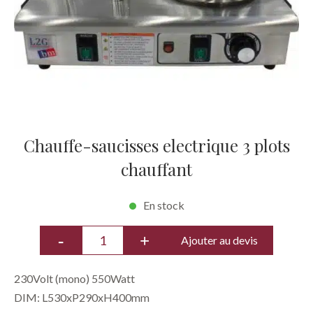
Chauffe-saucisses electrique 3 plots
chauffant
En stock
Ajouter au devis
230Volt (mono) 550Watt
DIM: ​L530xP290xH400mm