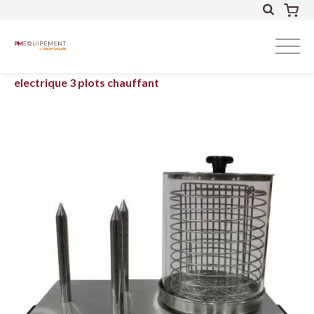
Accueil
Cuisson
Snacking
Chauffe-saucisses
electrique 3 plots chauffant